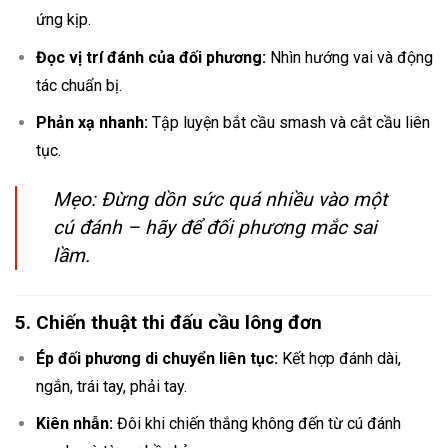
ứng kịp.
Đọc vị trí đánh của đối phương:
Nhìn hướng vai và động
tác chuẩn bị.
Phản xạ nhanh:
Tập luyện bắt cầu smash và cắt cầu liên
tục.
Mẹo: Đừng dồn sức quá nhiều vào một
cú đánh – hãy để đối phương mắc sai
lầm.
5. Chiến thuật thi đấu cầu lông đơn
Ép đối phương di chuyển liên tục:
Kết hợp đánh dài,
ngắn, trái tay, phải tay.
Kiên nhẫn:
Đôi khi chiến thắng không đến từ cú đánh