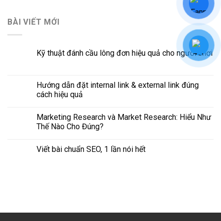
BÀI VIẾT MỚI
Kỹ thuật đánh cầu lông đơn hiệu quả cho người chơi
Hướng dẫn đặt internal link & external link đúng
cách hiệu quả
Marketing Research và Market Research: Hiểu Như
Thế Nào Cho Đúng?
Viết bài chuẩn SEO, 1 lần nói hết