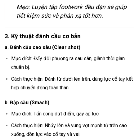
Mẹo: Luyện tập footwork đều đặn sẽ giúp
tiết kiệm sức và phản xạ tốt hơn.
3. Kỹ thuật đánh cầu cơ bản
a. Đánh cầu cao sâu (Clear shot)
Mục đích: Đẩy đối phương ra sau sân, giành thời gian
chuẩn bị.
Cách thực hiện: Đánh từ dưới lên trên, dùng lực cổ tay kết
hợp chuyển động toàn thân.
b. Đập cầu (Smash)
Mục đích: Tấn công dứt điểm, gây áp lực.
Cách thực hiện: Nhảy lên và vung vợt mạnh từ trên cao
xuống, dồn lực vào cổ tay và vai.