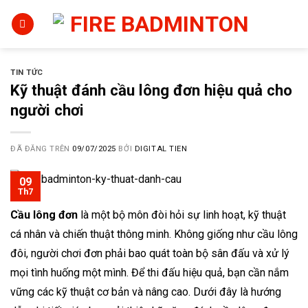
Chuyển
đến
nội
dung
TIN TỨC
Kỹ thuật đánh cầu lông đơn hiệu quả cho
người chơi
ĐÃ ĐĂNG TRÊN
09/07/2025
BỞI
DIGITAL TIEN
09
Th7
Cầu lông
đơn
là một bộ môn đòi hỏi sự linh hoạt, kỹ thuật
cá nhân và chiến thuật thông minh. Không giống như cầu lông
đôi, người chơi đơn phải bao quát toàn bộ sân đấu và xử lý
mọi tình huống một mình. Để thi đấu hiệu quả, bạn cần nắm
vững các kỹ thuật cơ bản và nâng cao. Dưới đây là hướng