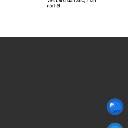
Viết bài chuẩn SEO, 1 lần
nói hết