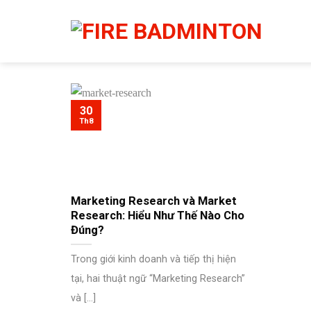
Chuyển
đến
nội
dung
30
Th8
Marketing Research và Market
Research: Hiểu Như Thế Nào Cho
Đúng?
Trong giới kinh doanh và tiếp thị hiện
tại, hai thuật ngữ “Marketing Research”
và [...]